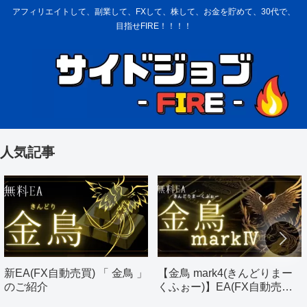
アフィリエイトして、副業して、FXして、株して、お金を貯めて、30代で、
目指せFIRE！！！！
人気記事
新EA(FX自動売買) 「 金鳥 」
【金鳥 mark4(きんどりまー
のご紹介
くふぉー)】EA(FX自動売買)
のご紹介