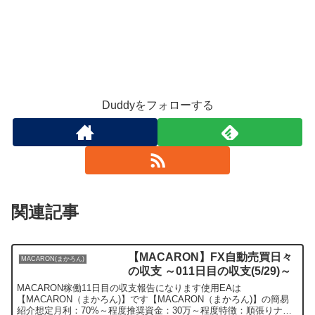
Duddyをフォローする
関連記事
【MACARON】FX自動売買日々
MACARON(まかろん)
の収支 ～011日目の収支(5/29)～
MACARON稼働11日目の収支報告になります使用EAは
【MACARON（まかろん)】です【MACARON（まかろん)】の簡易
紹介想定月利：70%～程度推奨資金：30万～程度特徴：順張りナン