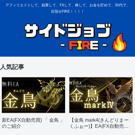
アフィリエイトして、副業して、FXして、株して、お金を貯めて、30代で、
目指せFIRE！！！！
人気記事
新EA(FX自動売買) 「 金鳥 」
【金鳥 mark4(きんどりまー
のご紹介
くふぉー)】EA(FX自動売買)
のご紹介