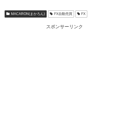
MACARON(まかろん)
FX自動売買
FX
スポンサーリンク